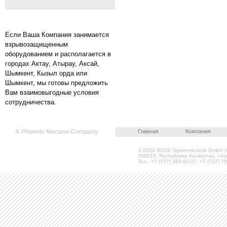
Если Ваша Компания занимается
взрывозащищенным
оборудованием и располагается в
городах Актау, Атырау, Аксай,
Шымкент, Кызыл орда или
Шымкент, мы готовы предложить
Вам взаимовыгодные условия
сотрудничества.
A Phoenix Mecano Company
Главная
Компания
© 2020 ROSE Systemtechnik GmbH (
050010, Республика Казахстан, г.Ал
Тел.: +7 (727) 385-62-07, +7 (707) 75