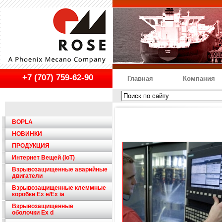
+7 (707) 759-62-90
Главная
Компания
BOPLA
НОВИНКИ
ПРОДУКЦИЯ
Интернет Вещей (IoT)
Взрывозащищенные аварийные
двигатели
Взрывозащищенные клеммные
коробки Ex e/Ex ia
Взрывозащищенные
оболочки Ex d