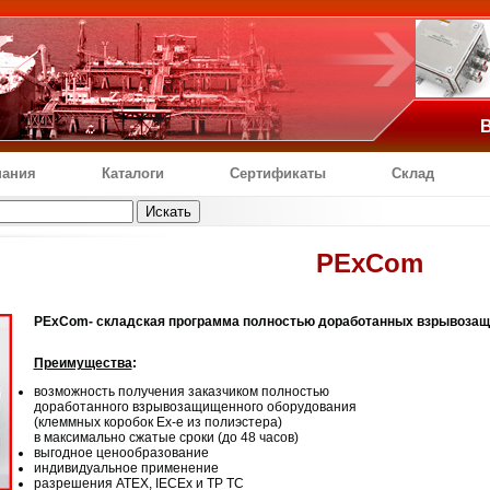
В
ания
Каталоги
Сертификаты
Склад
PExCom
PExCom
- складская программа полностью доработанных взрывоза
Преимущества
:
возможность получения заказчиком полностью
доработанного взрывозащищенного оборудования
(клеммных коробок Ex-e из полиэстера)
в максимально сжатые сроки (до 48 часов)
выгодное ценообразование
индивидуальное применение
разрешения ATEX, IECEx и ТР ТС