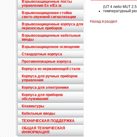
Взрывозащищенные посты
управления Ex e/Ex ia
(UT 4 либо MUT 2.
температурный режи
Взрывозащищенная стойка
свето-звуковой сигнализации
Назад в раздел
Взрывозащищенные корпуса для
переносных приборов
Взрывозащищенные кабельные
вводы
Взрывозащищенное освещение
Стандартные корпуса
Противопожарные корпуса
Корпуса из нержавеющей стали
Корпуса для ручных приборов
управления
Корпуса для электроники
Корпуса для приборов
обслуживания
Клавиатуры
Кабельные вводы
ТЕХНИЧЕСКАЯ ПОДДЕРЖКА
ОБЩАЯ ТЕХНИЧЕСКАЯ
ИНФОРМАЦИЯ